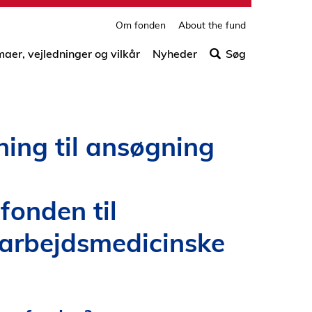
print
side
Om fonden
About the fund
Søg
efter
aer, vejledninger og vilkår
Nyheder
Søg
indho
på
siden
ning til ansøgning
fonden til
 arbejdsmedicinske