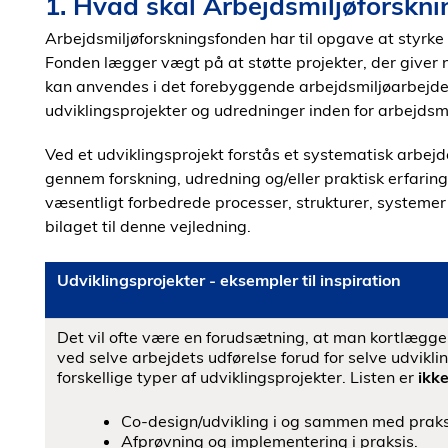
1. Hvad skal Arbejdsmiljøforskn
Arbejdsmiljøforskningsfonden har til opgave at styrke 
Fonden lægger vægt på at støtte projekter, der giver 
kan anvendes i det forebyggende arbejdsmiljøarbejde. 
udviklingsprojekter og udredninger inden for arbejdsmi
Ved et udviklingsprojekt forstås et systematisk arbej
gennem forskning, udredning og/eller praktisk erfaring
væsentligt forbedrede processer, strukturer, systemer el
bilaget til denne vejledning.
Udviklingsprojekter - eksempler til inspiration
Det vil ofte være en forudsætning, at man kortlægge
ved selve arbejdets udførelse forud for selve udvikli
forskellige typer af udviklingsprojekter. Listen er
ikk
Co-design/udvikling i og sammen med praks
Afprøvning og implementering i praksis.