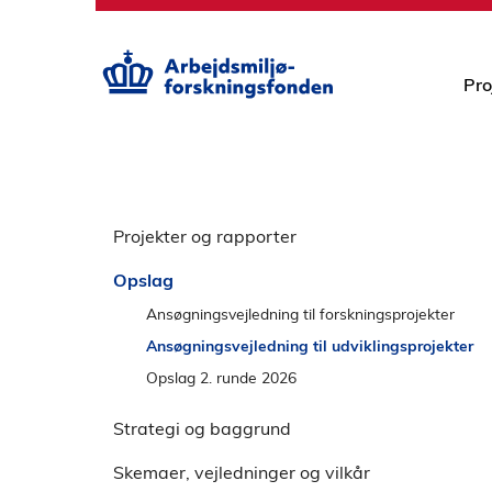
S
p
r
i
Pro
n
g
o
v
S
e
p
Projekter og rapporter
r
r
h
Opslag
i
o
n
Ansøgningsvejledning til forskningsprojekter
v
g
e
Ansøgningsvejledning til udviklingsprojekter
o
d
Opslag 2. runde 2026
v
m
e
e
Strategi og baggrund
r
n
v
Skemaer, vejledninger og vilkår
u