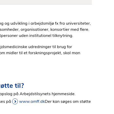
 og udvikling i arbejdsmiljø fx fra universiteter,
rksomheder, organisationer, konsortier med flere.
tpersoner uden institutionel tilknytning.
jdsmedicinske udredninger til brug for
m midler til et forskningsprojekt, skal man
tte til?
 opslag på Arbejdstilsynets hjemmeside.
æses på
www.amff.dk
Der kan søges om støtte