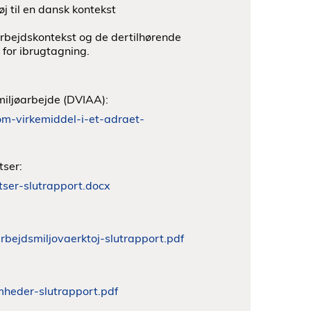
 til en dansk kontekst
arbejdskontekst og de dertilhørende
 for ibrugtagning.
iljøarbejde (DVIAA):
om-virkemiddel-i-et-adraet-
tser:
tser-slutrapport.docx
rbejdsmiljovaerktoj-slutrapport.pdf
mheder-slutrapport.pdf