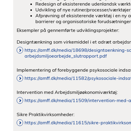
Redesign af eksisterende udenlandsk værktøj
Udvikling af nye rutiner/processer/værktøjer
Afprøvning af eksisterende værktøj i en ny 
barrierer og organisatoriske forudsætninger
Eksempler på gennemførte udviklingsprojekter:
Designtænkning som virkemiddel i et adræt arbejdsm
https://amff.dk/media/18698/designtaenkning-s
arbejdsmiljoearbejde_slutrapport.pdf
Implementering af forebyggende psykosociale indsa
https://amff.dk/media/11582/psykosociale-indsa
Intervention med Arbejdsmiljøøkonomiværktøj:
https://amff.dk/media/11509/intervention-med-a
Sikre Praktikvirksomheder:
https://amff.dk/media/11615/sikre-praktikvirkso