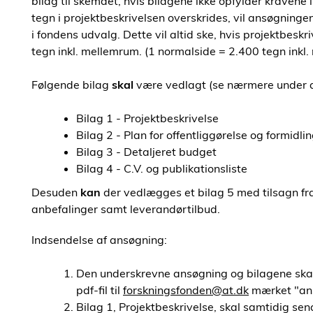
bilag til skemaet, hvis bilagene ikke opfylder kravene 
tegn i projektbeskrivelsen overskrides, vil ansøgningen
i fondens udvalg. Dette vil altid ske, hvis projektbes
tegn inkl. mellemrum. (1 normalside = 2.400 tegn inkl
Følgende bilag
skal
være vedlagt (se nærmere under af
Bilag 1 - Projektbeskrivelse
Bilag 2 - Plan for offentliggørelse og formidli
Bilag 3 - Detaljeret budget
Bilag 4 - C.V. og publikationsliste
Desuden
kan
der vedlægges et bilag 5 med tilsagn fr
anbefalinger samt leverandørtilbud.
Indsendelse af ansøgning:
Den underskrevne ansøgning og bilagene skal 
pdf-fil til
forskningsfonden@at.dk
mærket "ans
Bilag 1, Projektbeskrivelse, skal samtidig se