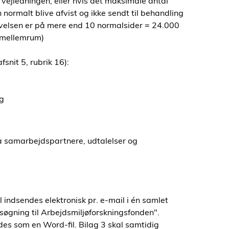
i vejledningen, eller hvis det maksimale antal
 normalt blive afvist og ikke sendt til behandling
krivelsen er på mere end 10 normalsider = 24.000
. mellemrum)
snit 5, rubrik 16):
ng
a samarbejdspartnere, udtalelser og
indsendes elektronisk pr. e-mail i én samlet
øgning til Arbejdsmiljøforskningsfonden".
ndes som en Word-fil. Bilag 3 skal samtidig