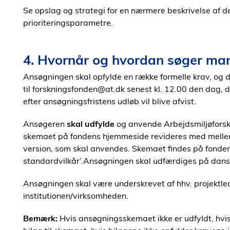
Se opslag og strategi for en nærmere beskrivelse af d
prioriteringsparametre.
4. Hvornår og hvordan søger ma
Ansøgningen skal opfylde en række formelle krav, og d
til forskningsfonden@at.dk senest kl. 12.00 den dag, 
efter ansøgningsfristens udløb vil blive afvist.
Ansøgeren
skal udfylde
og anvende Arbejdsmiljøfors
skemaet på fondens hjemmeside revideres med mellemr
version, som skal anvendes. Skemaet findes på fonde
standardvilkår’.Ansøgningen skal udfærdiges på dansk
Ansøgningen skal være underskrevet af hhv. projektl
institutionen/virksomheden.
Bemærk:
Hvis ansøgningsskemaet ikke er udfyldt, hvis