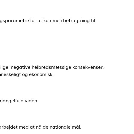
ingsparametre for at komme i betragtning til
orlige, negative helbredsmæssige konsekvenser,
nneskeligt og økonomisk.
r mangelfuld viden.
 arbejdet med at nå de nationale mål.