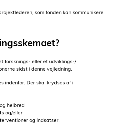
projektlederen, som fonden kan kommunikere
ningsskemaet?
 forsknings- eller et udviklings-/
onerne sidst i denne vejledning.
 indenfor. Der skal krydses af i
og helbred
s og/eller
erventioner og indsatser.