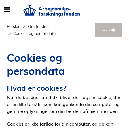
S
ø
g
Forside
Om fonden
Mere
e
Cookies og persondata
f
t
e
Cookies og
r
i
persondata
n
d
Hvad er cookies?
h
o
Når du besøger amff.dk, bliver der lagt en cookie, der
l
er en lille tekstfil, som kan genkende din computer og
d
gemme oplysninger om din færden på hjemmesiden.
p
å
Cookies er ikke farlige for din computer, og de kan
s