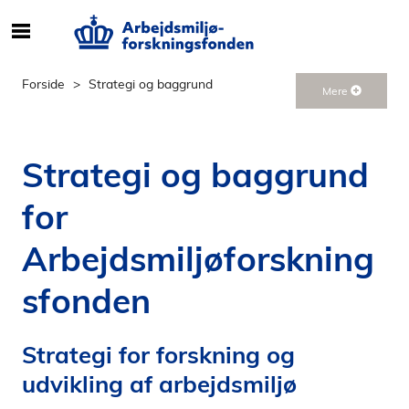
S
ø
g
Forside
Strategi og baggrund
Mere
e
f
t
Strategi og baggrund
e
r
for
i
n
Arbejdsmiljøforskning
d
h
sfonden
o
l
d
Strategi for forskning og
p
udvikling af arbejdsmiljø
å
s