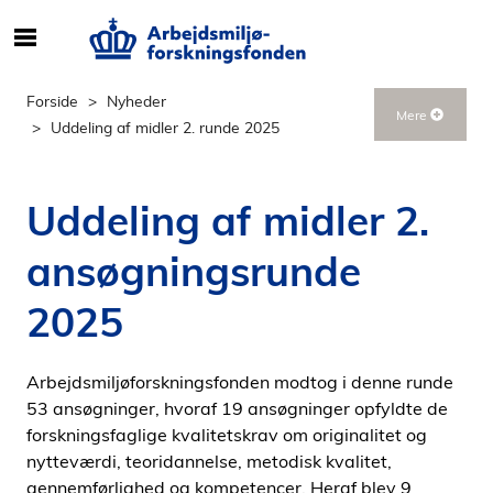
S
ø
g
Forside
Nyheder
Mere
e
Uddeling af midler 2. runde 2025
f
t
e
Uddeling af midler 2.
r
i
ansøgningsrunde
n
d
2025
h
o
Arbejdsmiljøforskningsfonden modtog i denne runde
l
53 ansøgninger, hvoraf 19 ansøgninger opfyldte de
d
forskningsfaglige kvalitetskrav om originalitet og
p
nytteværdi, teoridannelse, metodisk kvalitet,
å
gennemførlighed og kompetencer. Heraf blev 9
s