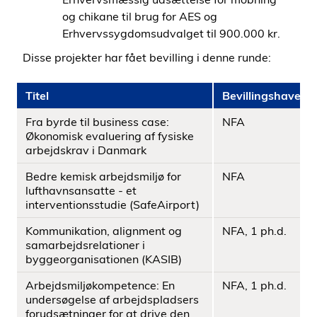
og chikane til brug for AES og
Erhvervssygdomsudvalget til 900.000 kr.
Disse projekter har fået bevilling i denne runde:
Titel
Bevillingshaver
Fra byrde til business case:
NFA
Økonomisk evaluering af fysiske
arbejdskrav i Danmark
Bedre kemisk arbejdsmiljø for
NFA
lufthavnsansatte - et
interventionsstudie (SafeAirport)
Kommunikation, alignment og
NFA, 1 ph.d.
samarbejdsrelationer i
byggeorganisationen (KASIB)
Arbejdsmiljøkompetence: En
NFA, 1 ph.d.
undersøgelse af arbejdspladsers
forudsætninger for at drive den