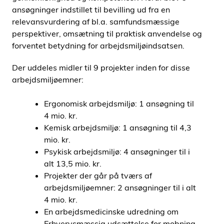
ansøgninger indstillet til bevilling ud fra en
i
relevansvurdering af bl.a. samfundsmæssige
d
perspektiver, omsætning til praktisk anvendelse og
e
forventet betydning for arbejdsmiljøindsatsen.
n
Der uddeles midler til 9 projekter inden for disse
arbejdsmiljøemner:
Ergonomisk arbejdsmiljø: 1 ansøgning til
4 mio. kr.
Kemisk arbejdsmiljø: 1 ansøgning til 4,3
mio. kr.
Psykisk arbejdsmiljø: 4 ansøgninger til i
alt 13,5 mio. kr.
Projekter der går på tværs af
arbejdsmiljøemner: 2 ansøgninger til i alt
4 mio. kr.
En arbejdsmedicinske udredning om
Erhvervsmæssig udsættelse for mobning